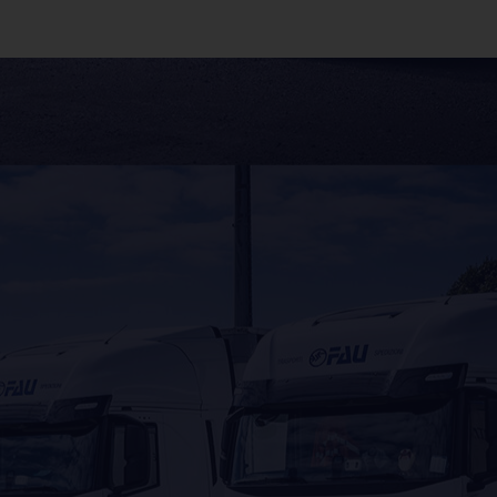
velo
e