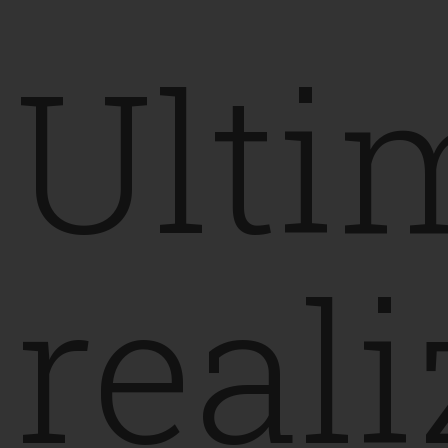
onli
Ulti
crea
reali