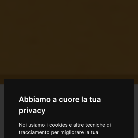
Abbiamo a cuore la tua
Il Circolo Culturale Il Faro organizza dal 1998 il
privacy
Simposio Internazionale di Scultura su Pietre del
Friuli Venezia Giulia.
Noi usiamo i cookies e altre tecniche di
Ogni estate ospita artisti di livello internazionale al
tracciamento per migliorare la tua