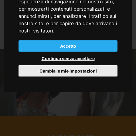
Parco Sculture di Vergnacco, a Reana del Rojale.
esperienza di navigazione nel nostro sito,
per mostrarti contenuti personalizzati e
Per loro abbiamo realizzato il nuovo sito internet,
annunci mirati, per analizzare il traffico sul
valorizzando in particolare la sezione degli artisti e
nostro sito, e per capire da dove arrivano i
delle opere che di anno in anno realizzano.
nostri visitatori.
Accetto
Continua senza accettare
Cambia le mie impostazioni