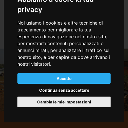
privacy
Fare Casa, costruisce case in legno secondo i
principi di bioedilizia. Tutte le costruzioni sono
Noi usiamo i cookies e altre tecniche di
antisismiche ed energeticamente certificate.
tracciamento per migliorare la tua
esperienza di navigazione nel nostro sito,
per mostrarti contenuti personalizzati e
annunci mirati, per analizzare il traffico sul
nostro sito, e per capire da dove arrivano i
nostri visitatori.
Accetto
Continua senza accettare
Cambia le mie impostazioni