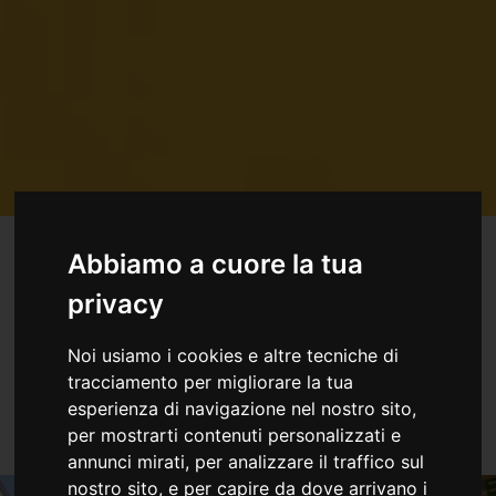
Abbiamo a cuore la tua
EnerProject sviluppa progetti di
efficienza
privacy
energetica
per le aziende, mettendo in campo tutte
le competenze che sono frutto di un’esperienza
Noi usiamo i cookies e altre tecniche di
pluriennale maturata fornendo servizi in qualità di
tracciamento per migliorare la tua
ESCo certificata.
esperienza di navigazione nel nostro sito,
per mostrarti contenuti personalizzati e
annunci mirati, per analizzare il traffico sul
nostro sito, e per capire da dove arrivano i